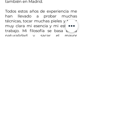
también en Madrid.
Todos estos años de experiencia me
han llevado a probar muchas
técnicas, tocar muchas pieles y tener
muy clara mi esencia y mi estilo de
trabajo. Mi filosofía se basa en la
naturalidad y sacar el mayor
potencial de cada persona.
Ahora que sabes un poco de mi, me
encantaría que me contaras un poco
sobre ti y me dijeras cómo puedo
ayudarte.
Privacy Policy
Cookie Policy
Legal Notice